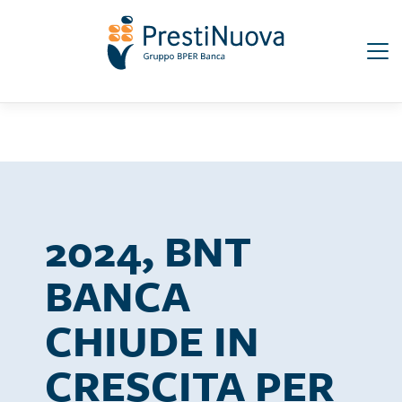
Salta
Seguici su:
al
contenuto
principale
2024, BNT
BANCA
CHIUDE IN
CRESCITA PER