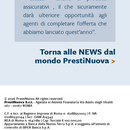
assicurativi , il che sicuramente
darà ulteriore opportunità agli
agenti di completare l’offerta che
abbiamo lanciato quest’anno”.
Torna alle NEWS dal
mondo PrestiNuova
>
© 2026 PrestiNuova All rights reserved
PrestiNuova S.r.l.
- Agenzia in Attività Finanziaria Via Baldo degli Ubaldi
267 - 00167 ROMA
C.F. e Iscr. al Registro Imprese di Roma n. 16288951003 | P. IVA
01086930144 | Iscr. OAM A14345
REA di Roma n. 1647189 | Cap. Sociale € 100.000,00
Appartenente a Banca della Nuova Terra S.p.A. e soggetta all’attività di
controllo di BPER Banca S.p.A.