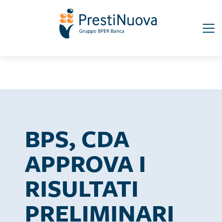
Salta
Seguici su:
al
contenuto
principale
BPS, CDA
APPROVA I
RISULTATI
PRELIMINARI