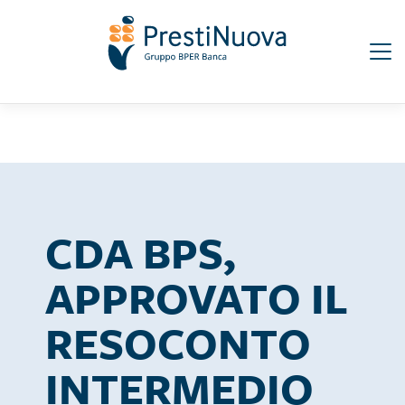
Salta
Seguici su:
al
contenuto
principale
CDA BPS,
APPROVATO IL
RESOCONTO
INTERMEDIO