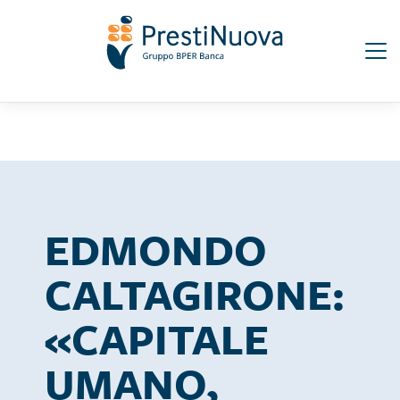
Salta
Seguici su:
al
contenuto
principale
EDMONDO
CALTAGIRONE:
«CAPITALE
UMANO,