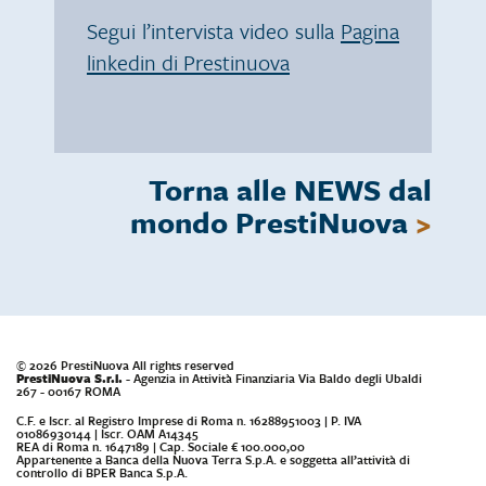
Segui l’intervista video sulla
Pagina
linkedin di Prestinuova
Torna alle NEWS dal
mondo PrestiNuova
>
© 2026 PrestiNuova All rights reserved
PrestiNuova S.r.l.
- Agenzia in Attività Finanziaria Via Baldo degli Ubaldi
267 - 00167 ROMA
C.F. e Iscr. al Registro Imprese di Roma n. 16288951003 | P. IVA
01086930144 | Iscr. OAM A14345
REA di Roma n. 1647189 | Cap. Sociale € 100.000,00
Appartenente a Banca della Nuova Terra S.p.A. e soggetta all’attività di
controllo di BPER Banca S.p.A.