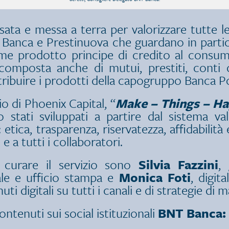
nsata e messa a terra per valorizzare tutte l
Banca e Prestinuova che guardano in partic
me prodotto principe di credito al consu
omposta anche di mutui, prestiti, conti co
distribuire i prodotti della capogruppo Banca 
o di Phoenix Capital, “
Make – Things – H
no stati sviluppati a partire dal sistema v
tica, trasparenza, riservatezza, affidabilità
 e a tutti i collaboratori.
 curare il servizio sono
Silvia Fazzini
,
ale e ufficio stampa e
Monica Foti
, digit
i digitali su tutti i canali e di strategie di 
contenuti sui social istituzionali
BNT Banca: