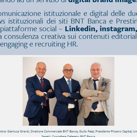
municazione istituzionale e digital delle due
s istituzionali dei siti BNT Banca e Prestin
e piattaforme social –
Linkedin, instagram
a consulenza creativa sui contenuti editorial
engaging e recruiting HR.
istra: Gianluca Girardi, Direttore Commerciale BNT Banca; Giulio Fezzi, Presidente Phoenix Capital; 
Seretti, Consigliere Delegato BNT Banca.