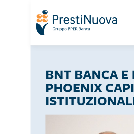
Salta
al
contenuto
principale
BNT BANCA E 
PHOENIX CAP
ISTITUZIONALE