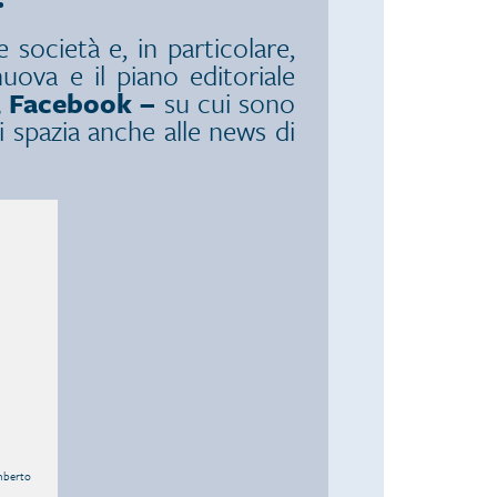
 società e, in particolare,
uova e il piano editoriale
, Facebook –
su cui sono
i spazia anche alle news di
Umberto