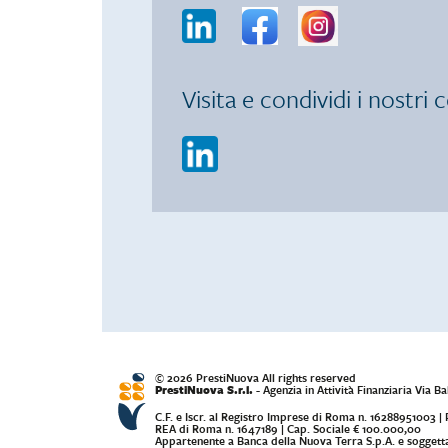
Visita e condividi i nostri 
© 2026 PrestiNuova All rights reserved
PrestiNuova S.r.l.
- Agenzia in Attività Finanziaria Via
C.F. e Iscr. al Registro Imprese di Roma n. 16288951003 
REA di Roma n. 1647189 | Cap. Sociale € 100.000,00
Appartenente a Banca della Nuova Terra S.p.A. e soggetta 