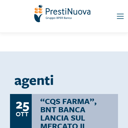
Salta
Seguici su:
al
contenuto
principale
agenti
25
“CQS FARMA”,
BNT BANCA
OTT
LANCIA SUL
MERCATO IL